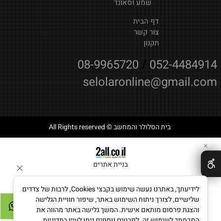
שמע וסאונד
דף הבית
צור קשר
תקנון
08-9965720
/
052-4484914
selolaronline@gmail.com
בית הסלולר והמחשב © All Rights reserved
✕
בניית אתרים
לידיעתך, באתרנו נעשה שימוש בקבצי Cookies, לרבות של צדדים
שלישיים, לצורך ניתוח השימוש באתר, שיפור חוויית הגלישה
והצגת פרסום מותאם אישית. המשך גלישה באתר מהווה את
הסכמתך לשימוש זה. לפרטים נוספים ניתן לעיין במדיניות