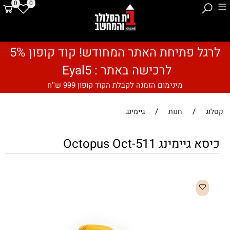
0
0
לרגל פתיחת האתר המחודש! קוד קופון 5%
לרכישה באתר : Eyal5
מינימום הזמנה לקבלת הקוד קופון 999 ש''ח
/
/
קטלוג
חנות
גיימינג
כיסא גיימינג Octopus Oct-511