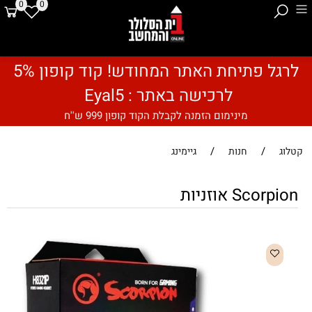
0
0
לרגל פתיחת האתר המחודש! קוד קופון 5%
לרכישה באתר : Eyal5
מינימום הזמנה לקבלת הקוד קופון 999 ש''ח
/
/
קטלוג
חנות
גיימינג
Scorpion אוזניות