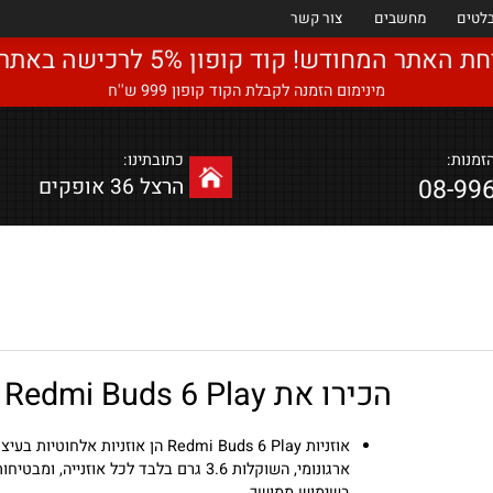
מחשבים
צור קשר
ודש! קוד קופון 5% לרכישה באתר : Eyal5
מינימום הזמנה לקבלת הקוד קופון 999 ש''ח
כתובתינו:
08
הרצל 36 אופקים
הכירו את Redmi Buds 6 Play
אוזניות Redmi Buds 6 Play הן אוזניות אלחוטיות בעיצוב
ארגונומי, השוקלות 3.6 גרם בלבד לכל אוזנייה, ומבטיחות 