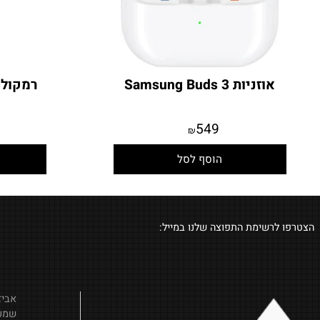
אוזניות Samsung Buds 3
רמקול JBL Go Essential 2
9
549
₪
הוסף לסל
הו
לרשימת התפוצה שלנו במייל: