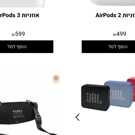
Ai
אוזניות AirPods 3
599
49
₪
₪
סף לסל
הוסף לסל