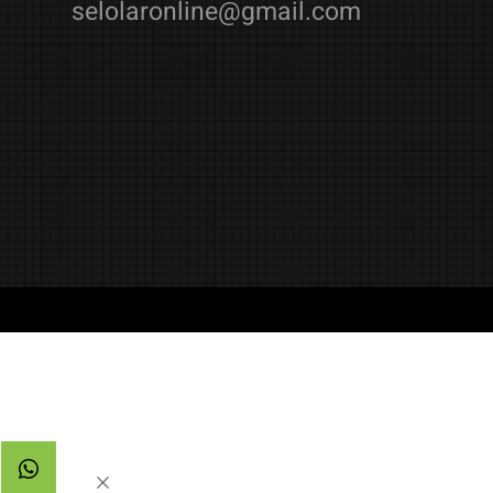
08-9965720
/
052-4484914
selolaronline@gmail.com