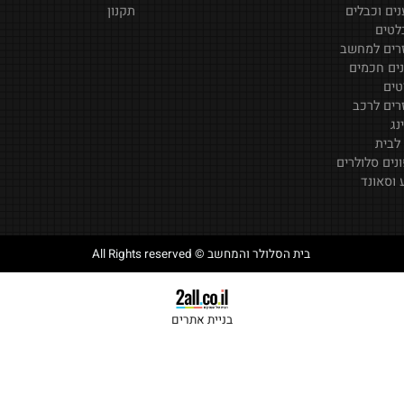
לר
דף הבית
ד
צור קשר
בלים
תקנון
מחשב
מים
רכב
ולרים
ד
בית הסלולר והמחשב © All Rights reserved