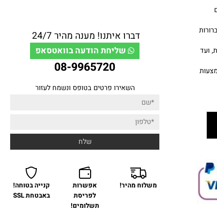
משלוח בדואר ישראל 10-13 ימים - 40 ש''ח
 ברורות
דברו איתנו! מענה מהיר 24/7
שליחת הודעה בוואטסאפ
 ועד
08-9965720
אמצעות
השאירו פרטים בטופס ונשמח לעזור
משלוח מהיר!
אפשרות
קנייה בטוחה!
לפריסת
באבטחת SSL