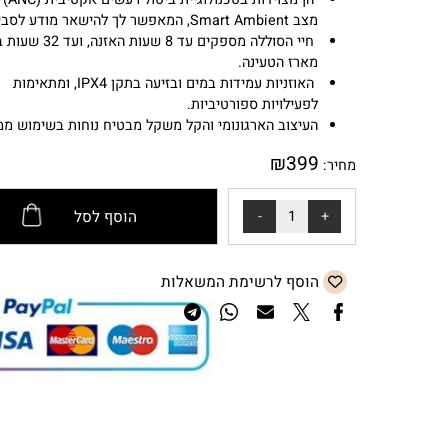
הן מצוידות בטכנולוגיית ביטול רעשים אקטיבית (ANC) עם
מצב Smart Ambient, המאפשר לך להישאר מודע לסביבה.
חיי הסוללה מספקים עד 8 שעות האזנה, ועד 2
מארז הטעינה.
האוזניות עמידות במים ובזיעה בתקן IPX4, ומתאימות
לפעילויות ספורטיביות.
העיצוב הארגונומי והקל משקל מבטיח נוחות בשימוש ממושך
₪
399
מחיר:
הוסף לסל
הוסף לרשימת המשאלות