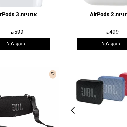
Ai
אוזניות AirPods 3
599
49
₪
₪
סף לסל
הוסף לסל