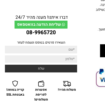
משלוח בדואר ישראל 10-13 ימים - 40 ש''ח
3 שעות בשילוב
דברו איתנו! מענה מהיר 24/7
שליחת הודעה בוואטסאפ
.
08-9965720
השאירו פרטים בטופס ונשמח לעזור
משלוח מהיר!
אפשרות
קנייה בטוחה!
לפריסת
באבטחת SSL