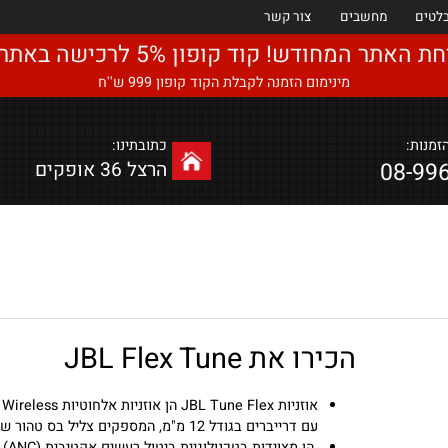
מחשבים
צור קשר
ודש! קוד קופון 5% לרכישה באתר : Eyal5
מינימום הזמנה לקבלת הקוד קופון 999 ש''ח
כתובתינו:
08
הרצל 36 אופקים
הכירו את JBL Flex Tune
אוזניות JBL Tune Flex הן אוזניות אלחוטיות eless
עם דרייברים בגודל 12 מ"מ, המספקים צליל בס טהור של JBL.