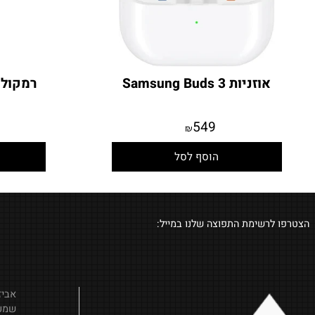
אוזניות Samsung Buds 3
רמקול JBL Go Essential 2
9
549
₪
הוסף לסל
הו
לרשימת התפוצה שלנו במייל: