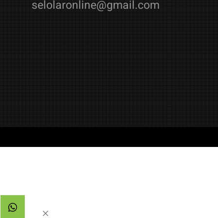
08-9965720
/
052-4484914
selolaronline@gmail.com