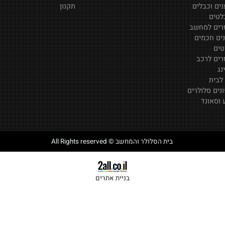
לר
דף הבית
ד
צור קשר
בלים
תקנון
מחשב
מים
רכב
ולרים
ד
בית הסלולר והמחשב © All Rights reserved