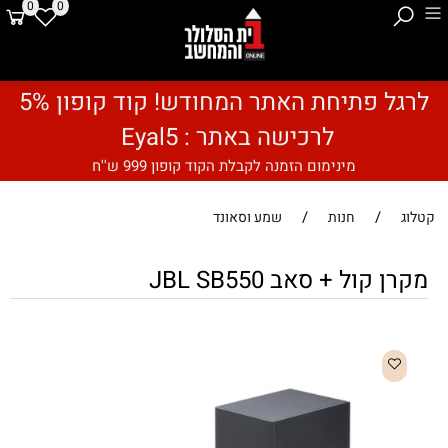
0
0
לרגל פתיחת האתר המחודש! קוד קופון 5%
לרכישה באתר : Eyal5
מינימום הזמנה לקבלת הקוד קופון 999 ש''ח
/
/
קטלוג
חנות
שמע וסאונד
מקרן קול + סאב JBL SB550