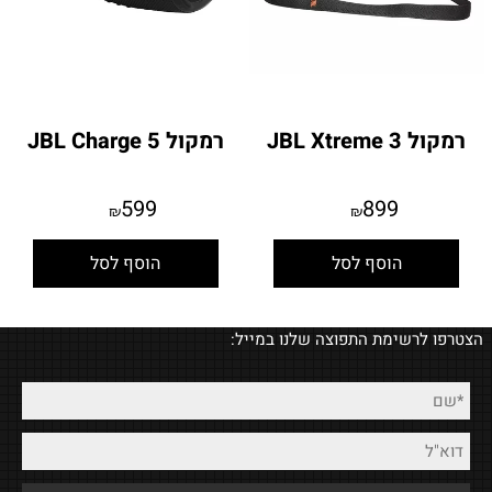
רמקול JBL Xtreme 3
רמקול JBL Charge 5
599
899
₪
₪
הוסף לסל
הוסף לסל
הצטרפו לרשימת התפוצה שלנו במייל: