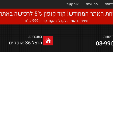
מחשבים
צור קשר
ודש! קוד קופון 5% לרכישה באתר : Eyal5
מינימום הזמנה לקבלת הקוד קופון 999 ש''ח
כתובתינו:
08
הרצל 36 אופקים