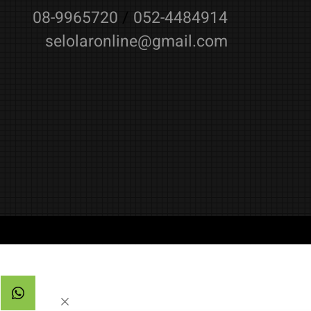
08-9965720
/
052-4484914
selolaronline@gmail.com