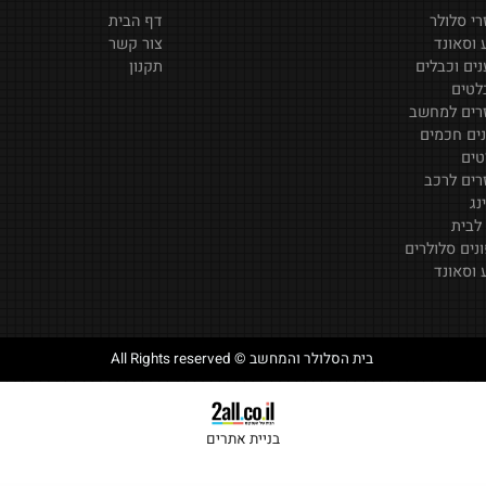
לר
דף הבית
ד
צור קשר
בלים
תקנון
מחשב
מים
רכב
ולרים
ד
בית הסלולר והמחשב © All Rights reserved