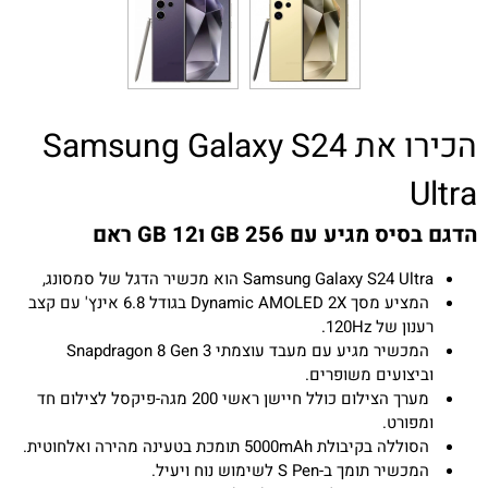
הכירו את Samsung Galaxy S24
Ultra
הדגם בסיס מגיע עם 256 GB ו12 GB ראם
Samsung Galaxy S24 Ultra הוא מכשיר הדגל של סמסונג,
המציע מסך Dynamic AMOLED 2X בגודל 6.8 אינץ' עם קצב
רענון של 120Hz.
המכשיר מגיע עם מעבד עוצמתי Snapdragon 8 Gen 3
וביצועים משופרים.
מערך הצילום כולל חיישן ראשי 200 מגה-פיקסל לצילום חד
ומפורט.
הסוללה בקיבולת 5000mAh תומכת בטעינה מהירה ואלחוטית.
המכשיר תומך ב-S Pen לשימוש נוח ויעיל.