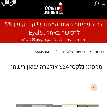
0
0
לרגל פתיחת האתר המחודש! קוד קופון 5%
לרכישה באתר : Eyal5
מינימום הזמנה לקבלת הקוד קופון 999 ש''ח
/
/
קטלוג
טלפונים סלולרים
SAMSUNG
סמסונג גלקסי S24 אולטרה יבואן רישמי