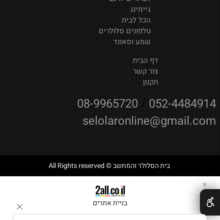
גיימינג
הכל לבית
טלפונים סלולרים
שמע וסאונד
דף הבית
צור קשר
תקנון
08-9965720
/
052-4484914
selolaronline@gmail.com
בית הסלולר והמחשב © All Rights reserved
✕
בניית אתרים